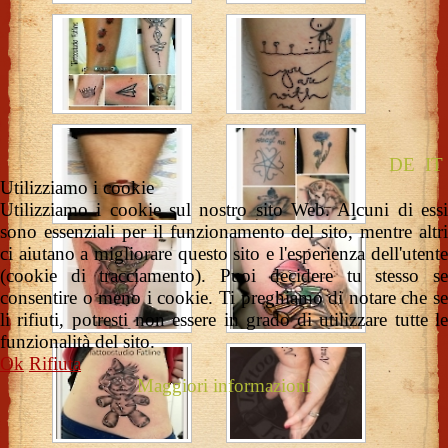
DE
IT
Utilizziamo i cookie
Utilizziamo i cookie sul nostro sito Web. Alcuni di essi
sono essenziali per il funzionamento del sito, mentre altri
ci aiutano a migliorare questo sito e l'esperienza dell'utente
(cookie di tracciamento). Puoi decidere tu stesso se
consentire o meno i cookie. Ti preghiamo di notare che se
li rifiuti, potresti non essere in grado di utilizzare tutte le
funzionalità del sito.
Ok
Rifiuta
Maggiori informazioni