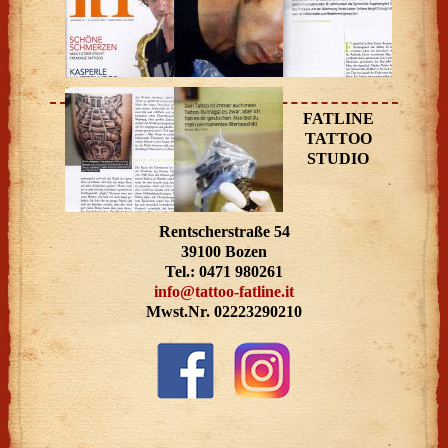
FATLINE
TATTOO
STUDIO
Rentscherstraße 54
39100 Bozen
Tel.: 0471 980261
info@tattoo-fatline.it
Mwst.Nr. 02223290210