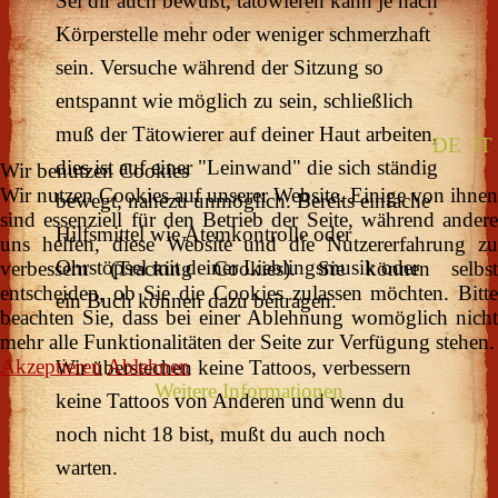
Sei dir auch bewußt, tätowieren kann je nach
Körperstelle mehr oder weniger schmerzhaft
sein. Versuche während der Sitzung so
entspannt wie möglich zu sein, schließlich
muß der Tätowierer auf deiner Haut arbeiten,
DE
IT
dies ist auf einer "Leinwand" die sich ständig
Wir benutzen Cookies
Wir nutzen Cookies auf unserer Website. Einige von ihnen
bewegt, nahezu unmöglich. Bereits einfache
sind essenziell für den Betrieb der Seite, während andere
Hilfsmittel wie Atemkontrolle oder
uns helfen, diese Website und die Nutzererfahrung zu
Ohrstöpsel mit deiner Lieblingsmusik oder
verbessern (Tracking Cookies). Sie können selbst
entscheiden, ob Sie die Cookies zulassen möchten. Bitte
ein Buch können dazu beitragen.
beachten Sie, dass bei einer Ablehnung womöglich nicht
mehr alle Funktionalitäten der Seite zur Verfügung stehen.
Akzeptieren
Ablehnen
Wir überstechen keine Tattoos, verbessern
Weitere Informationen
keine Tattoos von Anderen und wenn du
noch nicht 18 bist, mußt du auch noch
warten.