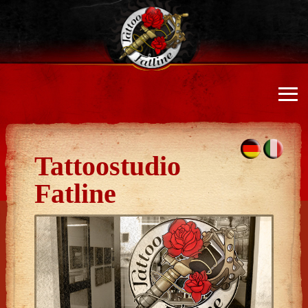
≡
Tattoostudio
Fatline